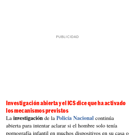
Por todo ello, la Policía Nacional actuó rápidamente,
especialmente por las negativas consecuencias que
podía tener este caso por un sector de la población
especialmente vulnerable. Los investigadores
detenido
identificaron al médico en Lleida y lo han
trabajo
cuando iba al
, de camino al CAP de Balàfia,
según ha señalado el Cuerpo Nacional de Policía (CNP)
este viernes. La jueza de guardia ha decretado su
ingreso en prisión provisional. El personal sanitario que
trabajaba con él ha apuntado que notaban
comportamientos extraños y poco profesionales en
presencia de algunas pacientes jóvenes.