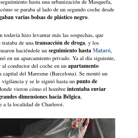
 seguimiento hasta una urbanización de Masquefa,
 cómo se paraba al lado de un segundo coche desde
gaban varias bolsas de plástico negro
.
n todavía hizo levantar más las sospechas, que
transacción de droga
e trataba de una
, y los
seguimiento hasta
Mataró
nuaron haciéndole un
,
nó en un aparcamiento privado. Ya al día siguiente,
apartamento
r al conductor del coche en un
a capital del Maresme (Barcelona). Se montó un
punto de
e vigilancia y se le siguió hasta un
intentaba enviar
 donde vieron cómo el hombre
grandes dimensiones hacia Bélgica
,
 a la localidad de Charleroi.