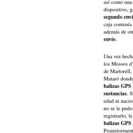
así como una 
dispositivo, g
segundo env
caja contení
además de ot
envío
.
Una vez hecha
los Mossos d'
de Martorell,
Mataró donde 
balizas GPS 
sustancias
. 
edad ni nacio
no se le pudo 
registrarlo, 
balizas GPS 
Posteriorment