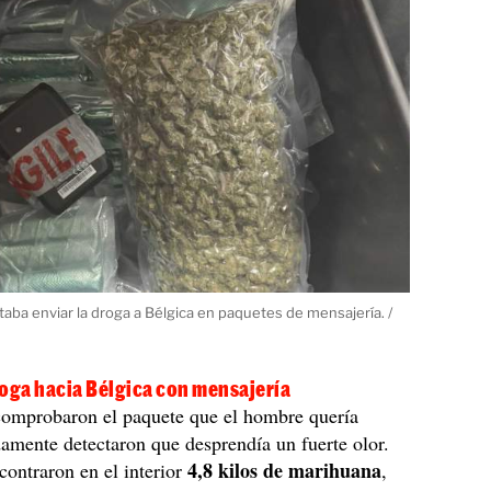
taba enviar la droga a Bélgica en paquetes de mensajería. /
roga hacia Bélgica con mensajería
omprobaron el paquete que el hombre quería
damente detectaron que desprendía un fuerte olor.
4,8 kilos de marihuana
ncontraron en el interior
,