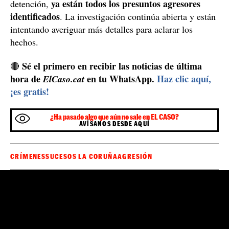
Han matado a Samuel Luiz Muñiz en la Coruña / Facebook
Podría ser un crimen homófobo
huyeron del
Fue en este momento cuando los agresores
lugar de los hechos
y llegó la ambulancia. Durante dos
horas lo intentaron salvar, pero al final, murió de un
ataque al corazón mientras lo estaban trasladando al
hospital. La Policía Nacional está investigando el caso,
ya que no queda del todo claro los motivos de la
se podría tratar de un crimen
agresión, piensan que
homófobo
, pero no descartan ninguna hipótesis.
Piensan que lo han matado por equivocación
Sea como sea, la familia de Samuel piensa que ha sido
todo uno malentendido y que lo han matado por una
confusión y, aunque de momento no han hecho ninguna