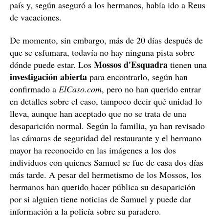
los hermanos a este diario, después de comentarle al
joven de Instagram que había una denuncia formal por
desaparición, este cambió su actitud; ya no quería
dejó de comunicarse con los hermanos
dinero y
.
Samuel podría estar en Francia
con uno de los
Con quien sí que siguió hablando fue
amigos
de Samuel. Entre las contradicciones y las
negaciones de conocer al otro hombre con quien le
habían visto en esas dos ocasiones, dejó caer que
Rouen
Samuel había sido visto en
, en Francia,
relativamente cerca de París, donde Samuel tiene
familia. Esta nueva información, aunque procedente de
una fuente poco fiable, avivó las esperanzas de los
hermanos de encontrarlo y, según han afirmado a
ElCaso.com
, también pusieron denuncia ante la policía
francesa. Este joven parece que también reside en ese
país y, según aseguró a los hermanos, había ido a Reus