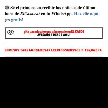
de vacaciones.
De momento, sin embargo, más de 20 días después de
que se esfumara, todavía no hay ninguna pista sobre
Mossos d'Esquadra
dónde puede estar. Los
tienen una
investigación abierta
para encontrarlo, según han
confirmado a
ElCaso.com
, pero no han querido entrar
en detalles sobre el caso, tampoco decir qué unidad lo
lleva, aunque han aceptado que no se trata de una
desaparición normal. Según la familia, ya han revisado
las cámaras de seguridad del restaurante y el hermano
mayor ha reconocido en las imágenes a los dos
individuos con quienes Samuel se fue de casa dos días
más tarde. A pesar del hermetismo de los Mossos, los
hermanos han querido hacer pública su desaparición
por si alguien tiene noticias de Samuel y puede dar
información a la policía sobre su paradero.