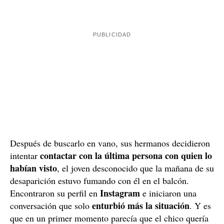
Unos mensajes inquietantes y denuncia ante los
Mossos d'Esquadra
La mañana del 8 de octubre, los hermanos de Samuel
se los encontraron dentro de su casa. Supuestamente,
Samuel les dejó entrar, les hizo pasar a su habitación y,
más tarde, salió con uno de ellos al balcón a fumar.
Que hubiera metido a dos desconocidos dentro de casa,
donde también viven la pareja y la hija pequeña de uno
discusión entre los
de los hermanos, provocó una
chicos
que tuvo como desenlace que Samuel
abandonara el domicilio y no se volviera a saber nada
más de él.