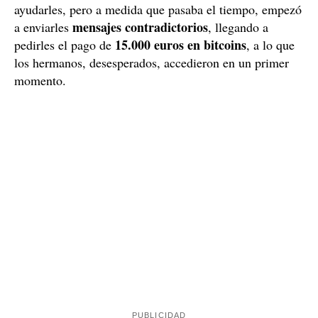
Después de buscarlo en vano, sus hermanos decidieron
contactar con la última persona con quien lo
intentar
habían visto
, el joven desconocido que la mañana de su
desaparición estuvo fumando con él en el balcón.
Instagram
Encontraron su perfil en
e iniciaron una
enturbió más la situación
conversación que solo
. Y es
que en un primer momento parecía que el chico quería