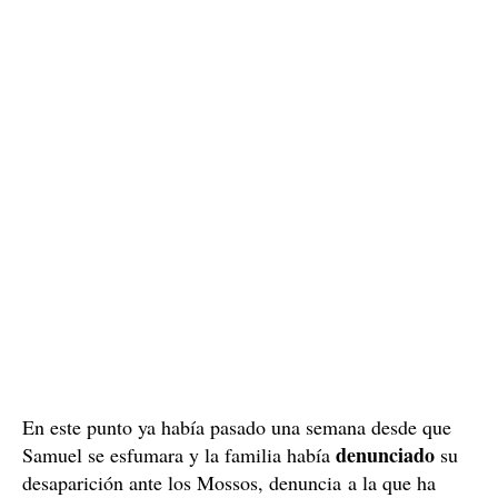
ayudarles, pero a medida que pasaba el tiempo, empezó
mensajes contradictorios
a enviarles
, llegando a
15.000 euros en bitcoins
pedirles el pago de
, a lo que
los hermanos, desesperados, accedieron en un primer
momento.