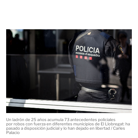
tablets
y proyectores que posteriormente vendía o
cambiaba para conseguir droga. Después del arresto,
libertad con
pasó a disposición judicial y decretaron su
cargos y medidas cautelares
como, por ejemplo,
entrar, permanecer o residir en Gavà, Begues,
Castelldefels y Viladecans, los municipios donde solía
cometer los robos.