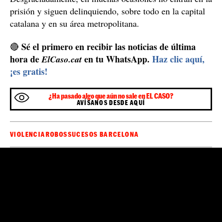
Investigación en manos de los Mossos d'Esquadra
A pesar de esta orden judicial, los vecinos de este
municipio siguen atemorizados, ya que con su gran
historial delincuencial, piensan que incumplirá esta
orden y que seguirá robando con impunidad, tal como
lo ha hecho 73 veces anteriormente. De momento, no
ha trascendido la identidad del presunto autor de los
los Mossos d'Esquadra tienen una
hechos y
investigación abierta
.
Los 100 ladrones de Barcelona: ellos solos
acumulan 4.500 antecedentes
Los ladrones multirreincidentes son uno de los
colectivos que preocupa a las autoridades, ya que
actúan con mucha sensación de impunidad. De hecho,
los 134 ladrones más activos
solo en Barcelona,
acumulan casi 4.500 antecedentes
policiales.
Desgraciadamente, en muchas ocasiones no entran en la