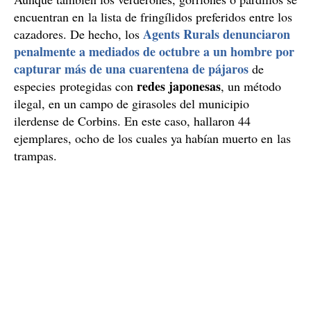
Trampas con varitas de visco en Prats de Lluçanès (Barcelona) /
Agents Rurals
Los jilgueros rescatados en El Vendrell y Corbins
jilgueros
Uno de los pájaros más preciados son los
.
Aunque también los verderones, gorriones o pardillos se