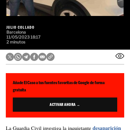
JULIO COLLADO
Barcelona
11/05/2023 18:17
2 minutos
Añade El Caso a tus fuentes favoritas de Google de forma
gratuita
ACTIVAR AHORA →
desaparición
La Guardia Civil investiga la inquietante