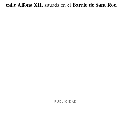
Pelea mortal en Badalona
Badalona
ha sido protagonista en las últimas horas de
uno de los sucesos más negros de la semana. Tal como
ha adelantado hoy
ElCaso.cat
,
esta madrugada se ha
pelea que se ha saldado con una
producido una
persona muerta
. Los hechos han pasado hacia las siete
menos cuarto
el Instituto B-9, en la
de la mañana en