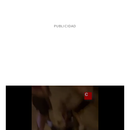
Hasta el lugar de los hechos se desplazaron varias
Unitat de Seguretat Ciutadana dels
patrullas de la
Mossos d'Esquadra de la Comissaria de Badalona
,
que separó a los vecinos del autor del robo y detuvieron
un robo con
el individuo como presunto autor de
violencia e intimidación.
El terminal móvil, además,
pudo ser devuelto a la víctima.