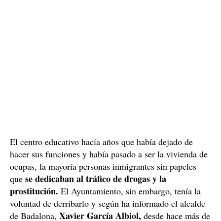
calle Alfons XII,
Barrio de Sant Roc
situada en el
.