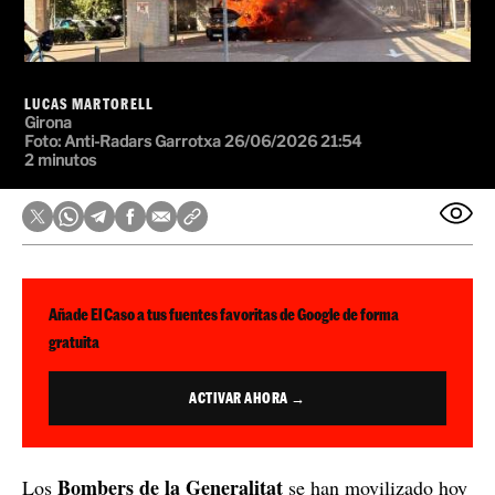
LUCAS MARTORELL
Girona
Foto: Anti-Radars Garrotxa
26/06/2026 21:54
2 minutos
Añade El Caso a tus fuentes favoritas de Google de forma
gratuita
ACTIVAR AHORA →
Bombers de la Generalitat
Los
se han movilizado hoy