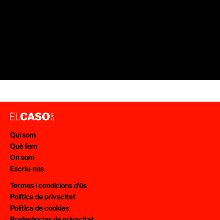
Qui som
Què fem
On som
Escriu-nos
Termes i condicions d’ús
Política de privacitat
Política de cookies
Preferències de privacitat