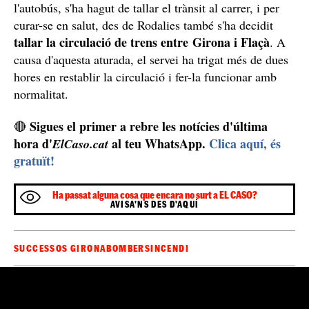
l'autobús, s'ha hagut de tallar el trànsit al carrer, i per
curar-se en salut, des de Rodalies també s'ha decidit
tallar la circulació de trens entre Girona i Flaçà
. A
causa d'aquesta aturada, el servei ha trigat més de dues
hores en restablir la circulació i fer-la funcionar amb
normalitat.
Sigues el primer a rebre les notícies d'última
🔴
hora d'
al teu WhatsApp.
Clica aquí, és
ElCaso.cat
gratuït!
Ha passat alguna cosa que encara no surt a EL CASO?
AVISA'NS DES D'AQUÍ
SUCCESSOS GIRONA
BOMBERS
INCENDI