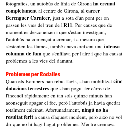
ha cremat
fotografies, un autobús de línia de Girona
completament
carrer
al centre de Girona, al
Berenguer Carnicer
, just a sota d'un pont per on
R11
passen les vies del tren de l'
. Per causes que de
moment es desconeixen i que s'estan investigant,
l'autobús ha començat a cremar, i a mesura que
intensa
s'estenien les flames, també anava creixent una
columna de fum
que s'enfilava per l'aire i que ha causat
problemes a les vies del damunt.
Problemes per Rodalies
cinc
Quan els Bombers han rebut l'avís, s'han mobilitzat
dotacions terrestres
que s'han pogut fer càrrec de
l'incendi ràpidament: en tan sols quinze minuts han
aconseguit apagar el foc, però l'autobús ja havia quedat
ningú no ha
totalment calcinat. Afortunadament,
resultat ferit
a causa d'aquest incident, però això no vol
dir que no hi hagi hagut problemes. Mentre cremava