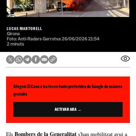
LUCAS MARTORELL
Girona
Foto: Anti-Radars Garrotxa
26/06/2026 21:54
2 minuts
Afegeix El Caso a les teves fonts preferides de Google de manera
gratuïta
ACTIVAR ARA →
Bombers de la Generalitat
Els
s'han mobilitzat avui a