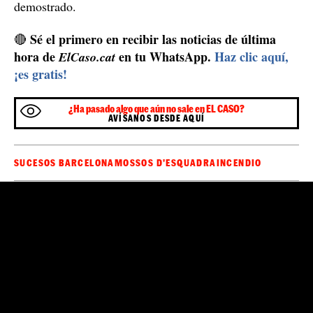
demostrado.
Sé el primero en recibir las noticias de última
🔴
hora de
en tu WhatsApp.
Haz clic aquí,
ElCaso.cat
¡es gratis!
¿Ha pasado algo que aún no sale en EL CASO?
AVÍSANOS DESDE AQUÍ
SUCESOS BARCELONA
MOSSOS D'ESQUADRA
INCENDIO