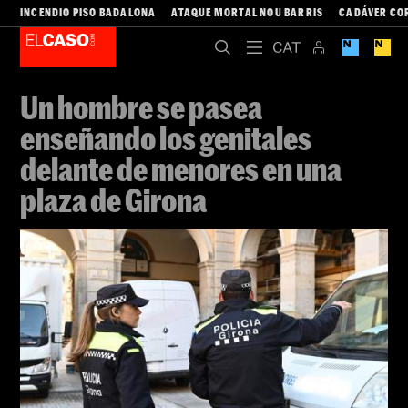
INCENDIO PISO BADALONA
ATAQUE MORTAL NOU BARRIS
CADÁVER CO
Un hombre se pasea
enseñando los genitales
delante de menores en una
plaza de Girona