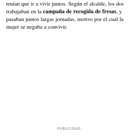
Carmelo Romero
El alcalde de Palos de la Frontera,
,
tenía
ha explicado a
Canal Sur Radio
que la víctima
intención de acudir a la comisaría
de la Policía Local,
justo esta mañana del martes, con el objetivo de
denunciar
acoso
a su pareja por el constante
al
que este la sometía, insistiendo en el hecho de que se
tenían que ir a vivir juntos. Según el alcalde, los dos