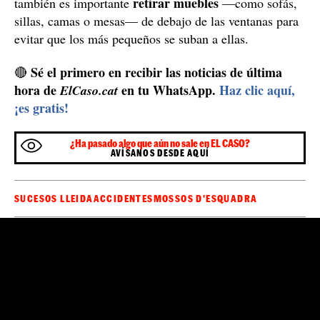
retirar muebles
también es importante
—como sofás,
sillas, camas o mesas— de debajo de las ventanas para
evitar que los más pequeños se suban a ellas.
Sé el primero en recibir las noticias de última
🔴
hora de
en tu WhatsApp.
Haz clic aquí,
ElCaso.cat
¡es gratis!
¿Ha pasado algo que aún no sale en EL CASO?
AVÍSANOS DESDE AQUÍ
SUCESOS LLEIDA
ACCIDENTES
MOSSOS D'ESQUADRA