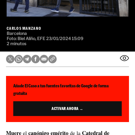
CARLOS MANZANO
Barcelona
Foto:
Biel Aliño, EFE
23/01/2024 15:09
2 minutos
Añade El Caso a tus fuentes favoritas de Google de forma
gratuita
ACTIVAR AHORA →
Muere
canónigo emérito
Catedral de
el
de la