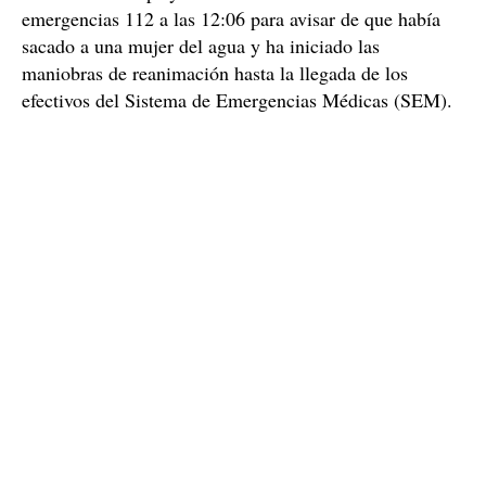
Una mujer de 50 años muere en la playa de
Tarragona
En Tarragona, este fin de semana también ha muerto
la víctima tiene 50 años y ha
una mujer en la playa:
perdido la vida ahogada
. Este sábado al mediodía en
playa El Miracle
la
, según informa Protección Civil. El
socorrista de la playa ha llamado en el teléfono de