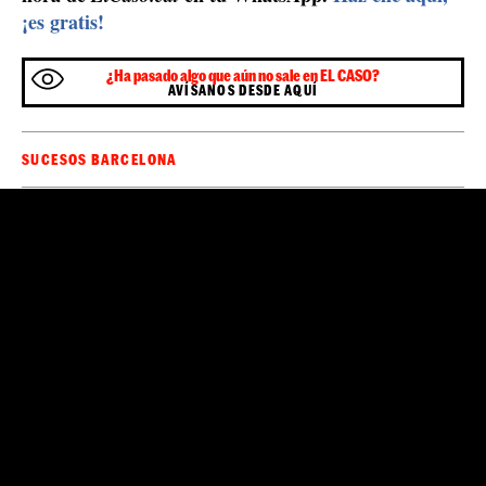
Ahogamiento mortal en una playa de Tarragona
"
.
La playa de El Miracle dispone de servicio de
vigilancia y en el momento de los hechos ondeaba
bandera amarilla, que indica la necesidad de prudencia
en el baño," explican desde Protección Civil en un tuit.
Dos hombres muertos en las playas de Girona
Un hombre de 82 años murió en las mismas
circunstancias
en Blanes (Girona), que murió de
manera accidental mientras estaba en el agua. Hace un
otro hombre de
mes, en Castelló d'Empúries (Girona),
edad similar también murió
en las mismas
circunstancias: la víctima estaba en la playa de
Empuriabrava, se empezó a encontrar mal y cayó
inconsciente al agua.
Sé el primero en recibir las noticias de última
🔴
hora de
en tu WhatsApp.
Haz clic aquí,
ElCaso.cat