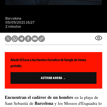
Barcelona
05/09/2021 16:27
2 minutos
Añade El Caso a tus fuentes favoritas de Google de forma
gratuita
ACTIVAR AHORA →
Encuentran el cadáver de un hombre
en la playa de
Barcelona
Sant Sebastià de
y los Mossos d'Esquadra lo