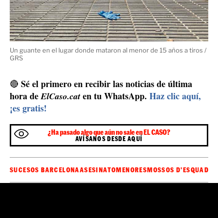
Un guante en el lugar donde mataron al menor de 15 años a tiros /
GRS
Sé el primero en recibir las noticias de última
🔴
hora de
en tu WhatsApp.
Haz clic aquí,
ElCaso.cat
¡es gratis!
¿Ha pasado algo que aún no sale en EL CASO?
AVÍSANOS DESDE AQUÍ
SUCESOS BARCELONA
ASESINATO
MENORES
MOSSOS D'ESQUADR