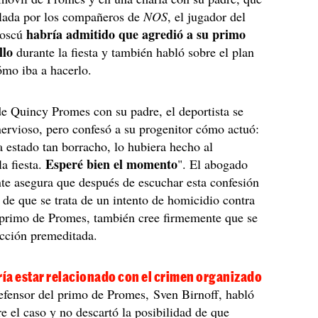
elada por los compañeros de
NOS
, el jugador del
habría admitido que agredió a su primo
Moscú
llo
durante la fiesta y también habló sobre el plan
ómo iba a hacerlo.
de Quincy Promes con su padre, el deportista se
ervioso, pero confesó a su progenitor cómo actuó:
a estado tan borracho, lo hubiera hecho al
Esperé bien el momento
a fiesta.
". El abogado
te asegura que después de escuchar esta confesión
 de que se trata de un intento de homicidio contra
l primo de Promes, también cree firmemente que se
acción premeditada.
ía estar relacionado con el crimen organizado
efensor del primo de Promes, Sven Birnoff, habló
re el caso y no descartó la posibilidad de que