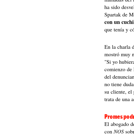
ha sido desv
Spartak de 
con un cuchi
que tenía y c
En la charla 
mostró muy n
"Si yo hubier
comienzo de l
del denuncian
no tiene duda
su cliente, e
trata de una 
Promes podr
El abogado d
con
NOS
sob