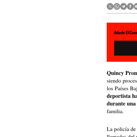
Añade El Caso
Quincy Pro
siendo proces
los Países Ba
deportista h
durante una 
familia.
La policía de
llamadas del 