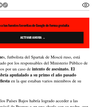
 a tus fuentes favoritas de Google de forma gratuita
ACTIVAR AHORA →
me
s, futbolista del Spartak de Moscú ruso, está
ado por los responsables del Ministerio Público de
intento de asesinato. El
jos por un caso de
abría apuñalado a su primo el año pasado
fiesta
en la que estaban varios miembros de su
 los Países Bajos habría logrado acceder a las
móvil de Promes y en una charla con su padre, que