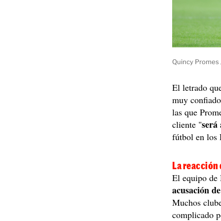
Quincy Promes 
El letrado qu
muy confiado,
las que Prome
será
cliente "
fútbol en los
La reacción
El equipo de
acusación de
Muchos clube
complicado po