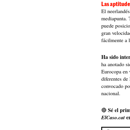
Las aptitude
El neerlandé
mediapunta. 
puede posici
gran velocida
fácilmente a l
Ha sido inte
ha anotado si
Eurocopa en v
diferentes de
convocado por
nacional.
Sé el prim
🔴
e
ElCaso.cat