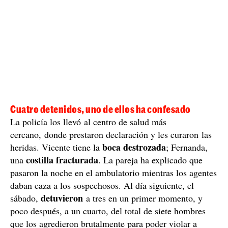
pero le pusieron un cuchillo en el cuello y le dijeron
lo matarían
que
. Mientras tanto, Fernanda estaba
siendo golpeada mientras la agredían sexualmente.
Only sex, only sex
"
" es lo que le contestaron cuando
ella les ofreció los más de 300 dólares que tenían en
efectivo para que pararan. Después de tres horas de
infierno, los hombres se marcharon, dejándolos
malheridos y traumatizados
. Poco después, una
patrulla policial vio a Fernanda en una carretera
cercana, y se detuvieron al ver el estado en el que se
encontraba.