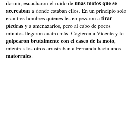
Amenazados de muerte por siete hombres
Eran sus últimos días en India, pronto cruzarían la
pasar la noche a la
frontera hacia Nepal. Decidieron
intemperie
;
no era la primera vez que acampaban en
los casi seis meses que estaba durando su viaje por el
subcontinente indio. Cuando ya se disponían a ir a
unas motos que se
dormir, escucharon el ruido de