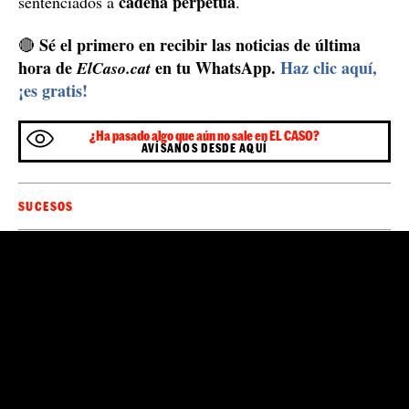
A Fernanda la apalearon y violaron entre siete hombres en India /
Instagram fernanda.4ever
ha confesado el crimen
"Uno de los detenidos
y ha
dado detalles sobre los acusados que escaparon. Todos
tienen entre 20 y 30 años", ha comunicado el
Pitambar
superintendente de la policía de Dumka,
Singh Kherwar
. La pareja está en estos momentos en
un hospital a unos 80 kilómetros de Dumka, escoltados
por la policía. Mientras se recuperan a la espera de
poder coger un vuelo de vuelta a España, los agentes
analizando el ADN
están
encontrado en la escena; con
todas las pruebas contra ellos, los detenidos podrían ser
cadena perpetua
sentenciados a
.