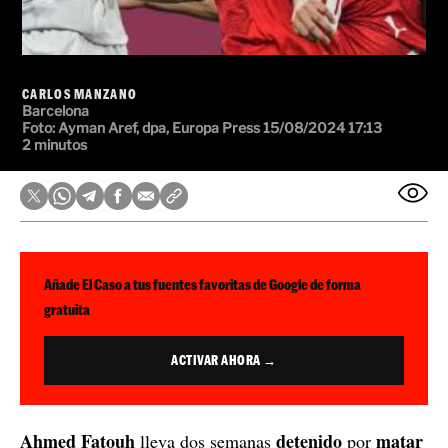
CARLOS MANZANO
Barcelona
Foto:
Ayman Aref, dpa, Europa Press
15/08/2024 17:13
2 minutos
Añade El Caso a tus fuentes favoritas de Google de forma
gratuita
ACTIVAR AHORA →
Ahmed Fatouh
detenido
matar
lleva dos semanas
por