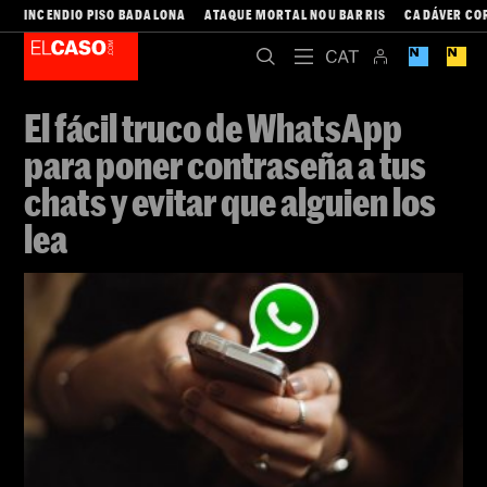
INCENDIO PISO BADALONA
ATAQUE MORTAL NOU BARRIS
CADÁVER CO
El fácil truco de WhatsApp
para poner contraseña a tus
chats y evitar que alguien los
lea