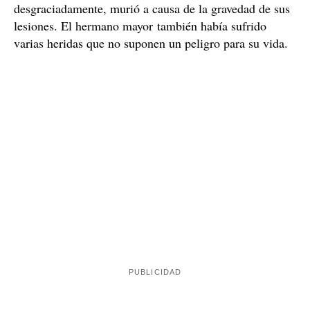
Positivo en alcohol y drogas
Otro conductor avisó al teléfono de emergencia 112,
pero para cuando llegaron los agentes, el padre ya no
estaba. Únicamente encontraron a los dos menores, que
fueron estabilizados por los sanitarios que también
12 años
habían acudido al aviso. El niño de
fue
urgencia al hospital
trasladado de
más próximo donde,
desgraciadamente, murió a causa de la gravedad de sus