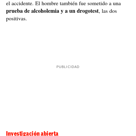
Mientras tanto, los agentes de la Benemérita iniciaron
búsqueda del conductor
la
. Después de un par de
horas lo encontraron en su domicilio de Zamora y,
después de detenerlo, le llevaron a un hospital para que
fuera atendido por las heridas que había sufrido durante
el accidente. El hombre también fue sometido a una