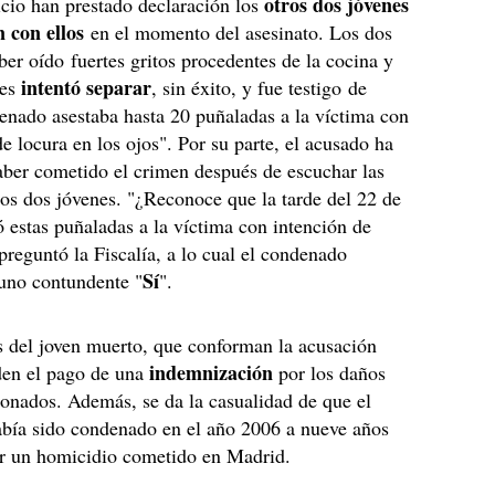
otros dos jóvenes
icio han prestado declaración los
n con ellos
en el momento del asesinato. Los dos
ber oído fuertes gritos procedentes de la cocina y
intentó separar
les
, sin éxito, y fue testigo de
nado asestaba hasta 20 puñaladas a la víctima con
e locura en los ojos". Por su parte, el acusado ha
ber cometido el crimen después de escuchar las
los dos jóvenes. "¿Reconoce que la tarde del 22 de
ó estas puñaladas a la víctima con intención de
 preguntó la Fiscalía, a lo cual el condenado
Sí
 uno contundente "
".
 del joven muerto, que conforman la acusación
indemnización
iden el pago de una
por los daños
onados. Además, se da la casualidad de que el
abía sido condenado en el año 2006 a nueve años
or un homicidio cometido en Madrid.