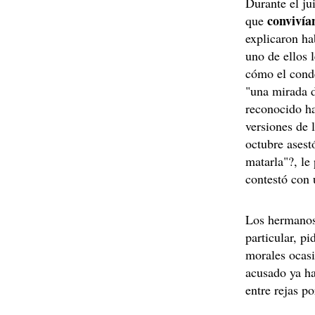
Durante el ju
convivía
que
explicaron ha
uno de ellos 
cómo el conde
"una mirada d
reconocido ha
versiones de 
octubre asest
matarla"?, le
contestó con
Los hermanos
particular, p
morales ocasi
acusado ya h
entre rejas p