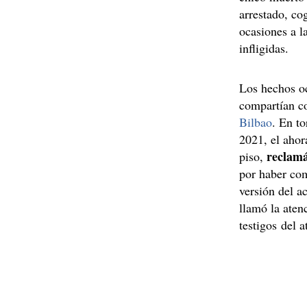
arrestado, co
ocasiones a l
infligidas.
Los hechos oc
compartían co
Bilbao
. En to
2021, el ahor
reclam
piso,
por haber com
versión del a
llamó la aten
testigos del a