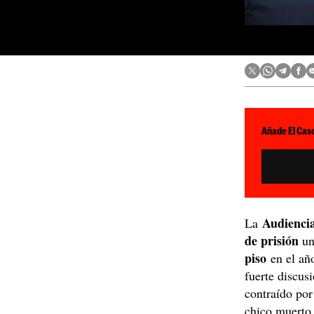
Añade El Caso
Audiencia
La
de prisión
un
piso
en el añ
fuerte discus
contraído por
chico muert