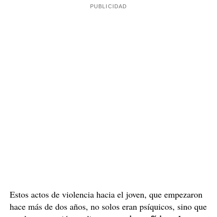
maltratos psíquicos por parte de su padre
sufriendo
,
motivados por su orientación sexual. También afirmó
que su madre también era una víctima de violencia de
género desde hacía ocho años, cuando vinieron a residir
en España.