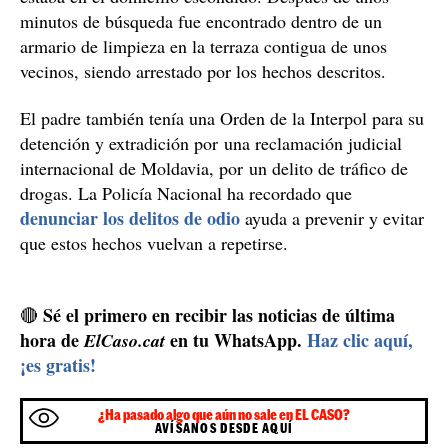
Detienen a un padre por maltratar y amenazar de muerte a su hijo
por su orientación sexual en Zaragoza/ Pxhere
Detenido por delito de odio y maltrato
presunto maltratador
El
todavía no había sido
localizado, pero el hijo, con mucho miedo, dijo que
estaba en el domicilio escondido. Después de unos