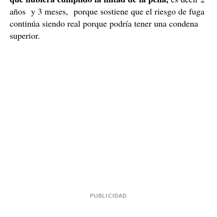
Tribunal dividido
La resolución no tiene la unanimidad de los tres
magistrados de la Audiencia de Barcelona, y uno de
voto particular en contra de la
ellos ha anunciado un
prisión eludible con fianza de Alves,
según ha
informado el gabinete de prensa del TSJC. En concreto,
Luis Belestá
el magistrado
defiende que se tendría que
Alves hasta
haber prorrogado la prisión provisional de
que hubiera cumplido la mitad de la pena,
es decir 2