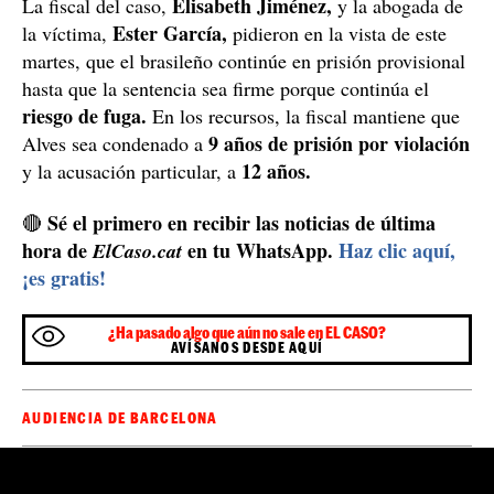
Además, Guardiola añadía que la sentencia se ha
TSJC
recurrido por la defensa y las acusaciones al
y su
respuesta puede tardar unos meses, aunque la causa con
preso es preferente. La letrada ofrecía al tribunal que
Alves pagara una fianza de 50.000 euros,
además de
la retirada de los dos pasaportes y comparecencias en el
juzgado.
Sentencia no firme
Elisabeth Jiménez,
La fiscal del caso,
y la abogada de