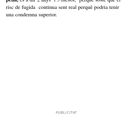
Tribunal dividit
La resolució no té la unanimitat dels tres magistrats de
un vot
l'Audiència de Barcelona, i un d'ells ha anunciat
particular en contra de la presó eludible amb fiança
d'Alves
, segons ha informat el gabinet de premsa del
Luis Belestá
TSJC. En concret, el magistrat
defensa
que s'hauria d'haver prorrogat la presó provisional
Alves fins que hagués complert la meitat de la
d'
pena,
és a dir 2 anys i 3 mesos, perquè sosté que el