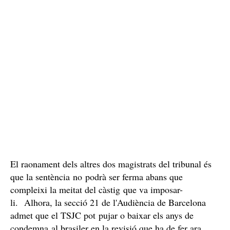
risc de fugida continua sent real perquè podria tenir
una condemna superior.