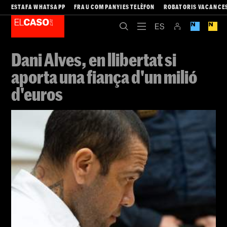
ESTAFA WHATSAPP
FRAU COMPANYIES TELÈFON
ROBATORIS VACANCE
Dani Alves, en llibertat si
aporta una fiança d'un milió
d'euros