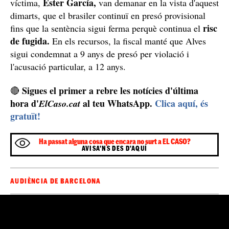
A més, Guardiola hi afegia que la sentència s'ha
TSJC
recorregut per la defensa i les acusacions al
i la
seva resposta pot trigar uns mesos, tot i que la causa
La lletrada oferia al tribunal
amb pres és preferent.
que Alves pagués una fiança de 50.000 euros,
a més
de la retirada dels dos passaports i compareixences al
jutjat.
Sentència no ferma
Elisabeth Jiménez,
La fiscal del cas,
i l'advocada de la
Ester García,
víctima,
van demanar en la vista d'aquest