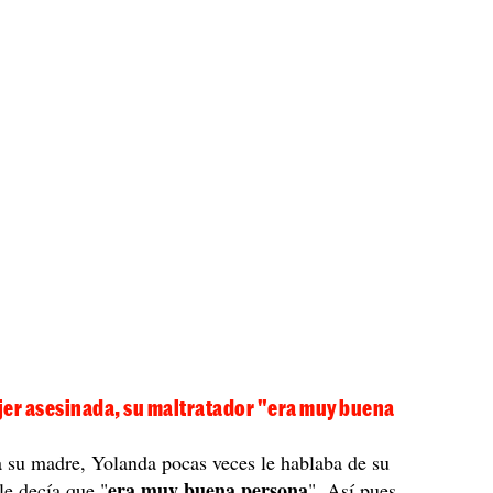
jer asesinada, su maltratador "era muy buena
 su madre, Yolanda pocas veces le hablaba de su
era muy buena persona
le decía que "
". Así pues,