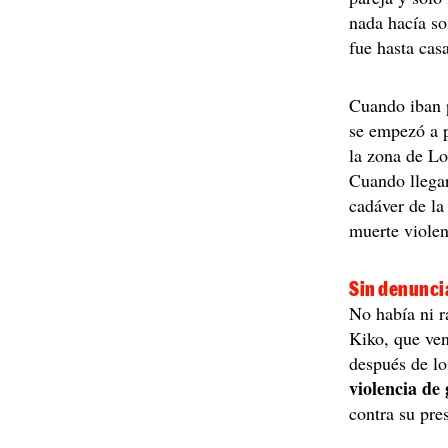
nada hacía so
fue hasta cas
Cuando iban p
se empezó a p
la zona de Lo
Cuando llegar
cadáver de la
muerte viole
Sin denuncia
No había ni 
Kiko, que ve
después de l
violencia de
contra su pre