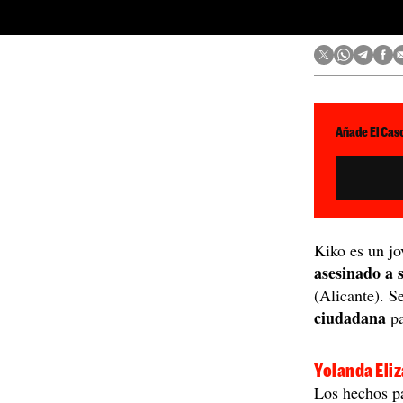
Añade El Caso
Kiko es un jo
asesinado a 
(Alicante). S
ciudadana
pa
Yolanda Eli
Los hechos p