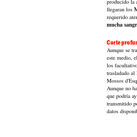
producido la 
M
llegaran los
requerido at
mucha sang
Corte profun
Aunque se tra
este medio, e
los facultativ
trasladado al
Mossos d'Esq
Aunque no ha 
que podría ay
transmitido p
datos disponi