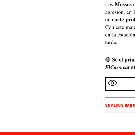
Mossos 
Los
agresión, en 
corte pro
un
Con este mate
en la estació
tarde.
Sé el prim
🔴
e
ElCaso.cat
SUCESOS BAR