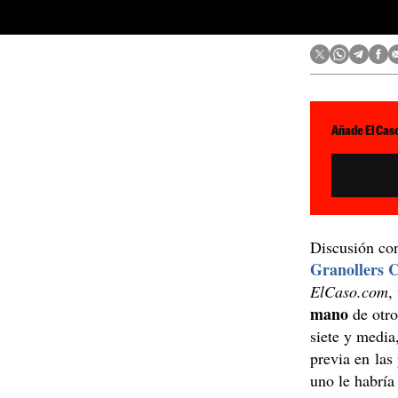
Añade El Caso
Discusión c
Granollers 
ElCaso.com
,
mano
de otr
siete y media
previa en las
uno le habría