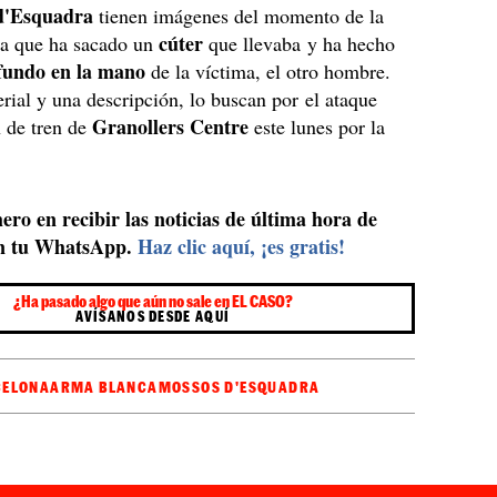
d'Esquadra
tienen imágenes del momento de la
cúter
la que ha sacado un
que llevaba y ha hecho
fundo en la mano
de la víctima, el otro hombre.
rial y una descripción, lo buscan por el ataque
Granollers Centre
n de tren de
este lunes por la
ero en recibir las noticias de última hora de
n tu WhatsApp.
Haz clic aquí, ¡es gratis!
¿Ha pasado algo que aún no sale en EL CASO?
AVÍSANOS DESDE AQUÍ
CELONA
ARMA BLANCA
MOSSOS D'ESQUADRA