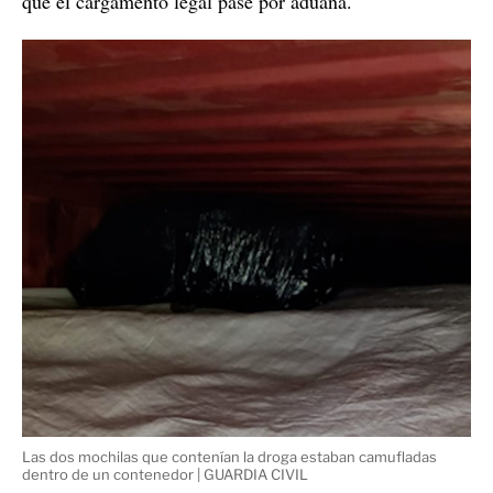
puerto de destino
Una vez el barco ha llegado al
,
miembros de la organización criminal se encargan de
extraer
abrir los contenedores y
la sustancia antes de
que el cargamento legal pase por aduana.