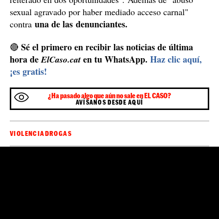
se
El anestesista, que trabajaba en el Hospital Militar,
negó a declarar durante el juicio
. Aunque se especuló
que lo haría en algún momento del proceso, esto no
sucedió. Su abogado, Marcelo Chumbita, argumentó
que está muy delicado de salud y que "no está
anímicamente preparado" para hablar ante el tribunal,
recogen fuentes locales. Lo poco que le dijo a las
adicción a las drogas y
autoridades es que sufría una
que estuvo internado
por esto en la clínica Abril
durante un año para recuperarse.
Finalmente el tribunal condenó a Billiris a la pena de
14 años
"
de prisión, el máximo previsto de multa para
los delitos por los que se lo condena
inhabilitación especial por 10 años
e
por ser autor del
delito de homicidio en grado de tentativa" y
"suministro de estupefacientes para uso personal,