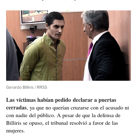
Belén Torres fue ingresada tras la agresión del anestesista / RRSS
pedirle perdón a la
"Quiero poder criar a mi hija y
señorita Belén Torres
. Yo nunca quise hacerle lo que
pasó, a nadie se le hace una cosa así. Le pido perdón a
ella y a la familia", lamentó el anestesista antes de la
confirmación de su condena.
Un perdón que de nada le sirve a la víctima
: "Me
quiso matar. Creo que lo que quiso hacer fue violarme,
pero no lo consiguió, entonces fue a matarme", precisó.
"¿Qué arrepentimiento le voy a creer? Sabía