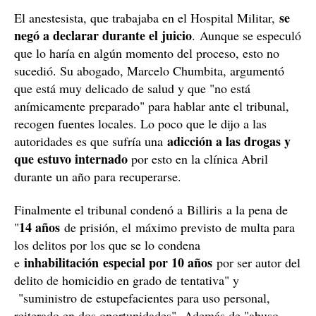
exactamente lo que hacía", zanjó Belén.
Gerardo Billiris / RRSS
Las víctimas habían pedido declarar a puertas
cerradas
, ya que no querían cruzarse con el acusado ni
con nadie del público. A pesar de que la defensa de
Billiris se opuso, el tribunal resolvió a favor de las
mujeres.