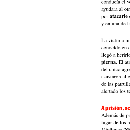
conducía el v
ayudara al ot
atacarle 
por
y en una de l
La víctima in
conocido en e
llegó a herir
pierna
. El a
del chico agr
asustaron al 
de las patrull
alertado los t
A prisión, a
Además de pat
lugar de los
S
Mèdiques (