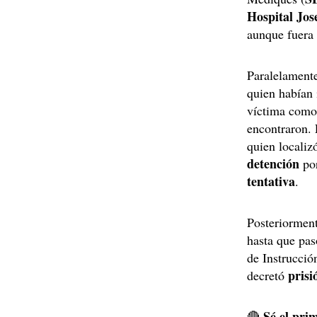
Hospital Jos
aunque fuera
Paralelamente
quien habían 
víctima como 
encontraron. 
quien localiz
detención
por
tentativa
.
Posteriorment
hasta que pas
de Instrucció
prisi
decretó
Sé el prim
🔴