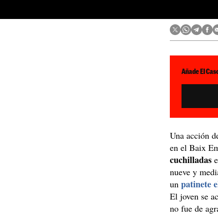
Añade El Caso
Una acción de
en el Baix E
cuchilladas
e
nueve y medi
patinete e
un
El joven se a
no fue de agr