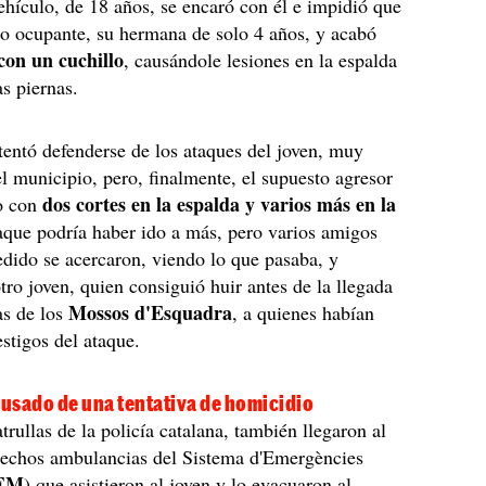
ehículo, de 18 años, se encaró con él e impidió que
ro ocupante, su hermana de solo 4 años, y acabó
con un cuchillo
, causándole lesiones en la espalda
as piernas.
tentó defenderse de los ataques del joven, muy
l municipio, pero, finalmente, el supuesto agresor
dos cortes en la espalda y varios más en la
lo con
taque podría haber ido a más, pero varios amigos
edido se acercaron, viendo lo que pasaba, y
otro joven, quien consiguió huir antes de la llegada
Mossos d'Esquadra
as de los
, a quienes habían
estigos del ataque.
cusado de una tentativa de homicidio
rullas de la policía catalana, también llegaron al
 hechos ambulancias del Sistema d'Emergències
EM
) que asistieron al joven y lo evacuaron al