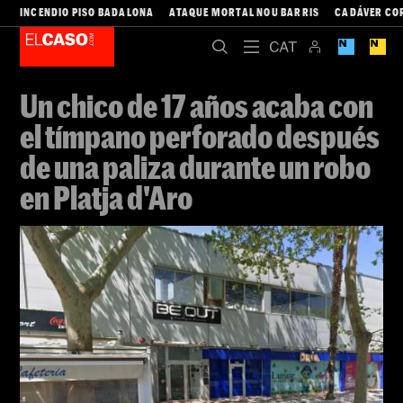
INCENDIO PISO BADALONA
ATAQUE MORTAL NOU BARRIS
CADÁVER CO
Un chico de 17 años acaba con
el tímpano perforado después
de una paliza durante un robo
en Platja d'Aro