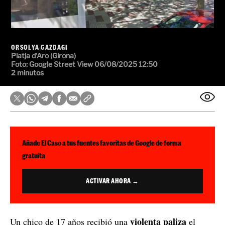
ORSOLYA GAZDAGI
Platja d'Aro (Girona)
Foto: Google Street View
06/08/2025 12:50
2 minutos
Añade El Caso a tus fuentes favoritas de Google de forma
gratuita
ACTIVAR AHORA →
violenta paliza
Un chico de 17 años recibió una
el