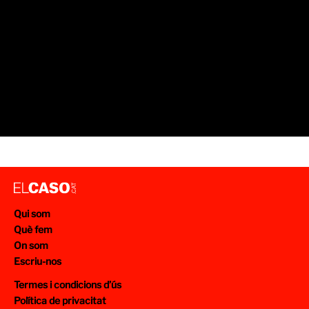
Qui som
Què fem
On som
Escriu-nos
Termes i condicions d’ús
Política de privacitat