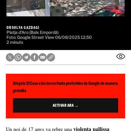
ORSOLYA GAZDAGI
Platja d'Aro (Baix Empordà)
Foto: Google Street View
06/08/2025 12:50
2 minuts
Afegeix El Caso a les teves fonts preferides de Google de manera
gratuïta
ACTIVAR ARA →
violenta pallissa
Un noi de 17 anys va rebre una