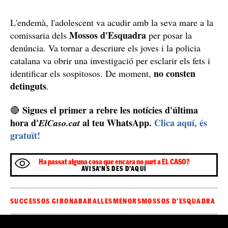
L'endemà, l'adolescent va acudir amb la seva mare a la
Mossos d'Esquadra
comissaria dels
per posar la
denúncia. Va tornar a descriure els joves i la policia
catalana va obrir una investigació per esclarir els fets i
no consten
identificar els sospitosos. De moment,
detinguts
.
Sigues el primer a rebre les notícies d'última
🔴
hora d'
al teu WhatsApp.
Clica aquí, és
ElCaso.cat
gratuït!
Ha passat alguna cosa que encara no surt a EL CASO?
AVISA'NS DES D'AQUÍ
SUCCESSOS GIRONA
BARALLES
MENORS
MOSSOS D'ESQUADRA