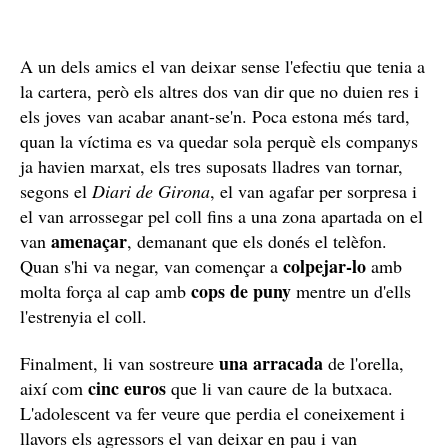
A un dels amics el van deixar sense l'efectiu que tenia a
la cartera, però els altres dos van dir que no duien res i
els joves van acabar anant-se'n. Poca estona més tard,
quan la víctima es va quedar sola perquè els companys
ja havien marxat, els tres suposats lladres van tornar,
segons el
Diari de Girona
, el van agafar per sorpresa i
el van arrossegar pel coll fins a una zona apartada on el
amenaçar
van
, demanant que els donés el telèfon.
colpejar-lo
Quan s'hi va negar, van començar a
amb
cops de puny
molta força al cap amb
mentre un d'ells
l'estrenyia el coll.
una arracada
Finalment, li van sostreure
de l'orella,
cinc euros
així com
que li van caure de la butxaca.
L'adolescent va fer veure que perdia el coneixement i
llavors els agressors el van deixar en pau i van