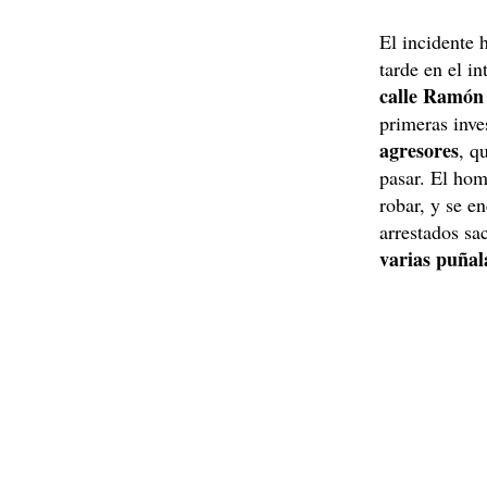
El incidente 
tarde en el in
calle Ramón 
primeras inve
agresores
, q
pasar. El hom
robar, y se e
arrestados sa
varias puñal