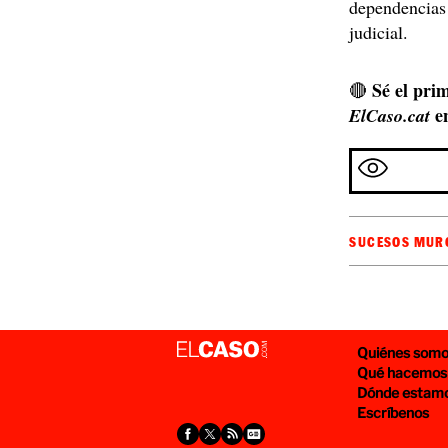
dependencias 
judicial.
Sé el prim
🔴
e
ElCaso.cat
SUCESOS MUR
Quiénes som
Qué hacemos
Dónde estam
Escríbenos