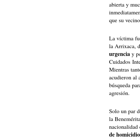
abierta y muc
inmediatamen
que su vecin
La víctima fu
la Arrixaca, 
urgencia
y po
Cuidados Inte
Mientras tant
acudieron al 
búsqueda para
agresión.
Solo un par d
la Benemérit
nacionalidad 
de homicidi