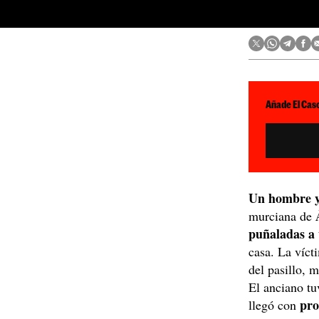
Añade El Caso
Un hombre y
murciana de
puñaladas a
casa. La víc
del pasillo, 
El anciano tu
pro
llegó con