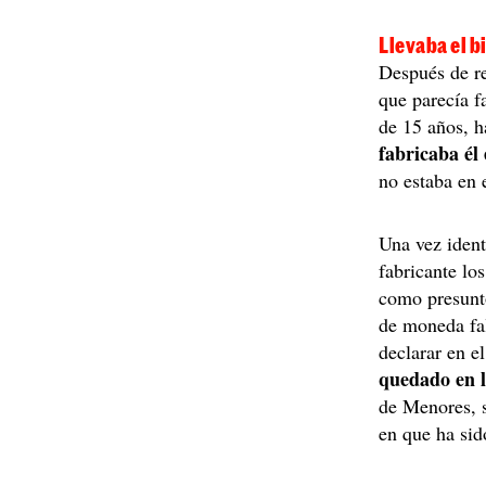
Llevaba el bi
Después de re
que parecía f
de 15 años, 
fabricaba él
no estaba en e
Una vez ident
fabricante los
como presunto
de moneda fal
declarar en e
quedado en l
de Menores, s
en que ha sid