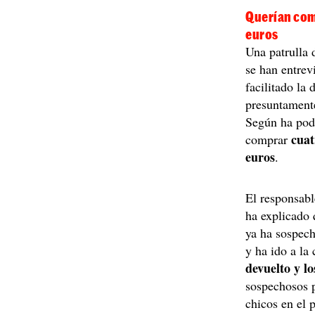
Querían com
euros
Una patrulla 
se han entrev
facilitado la 
presuntamente
Según ha pod
cua
comprar
euros
.
El responsabl
ha explicado 
ya ha sospech
y ha ido a la
devuelto y l
sospechosos p
chicos en el 