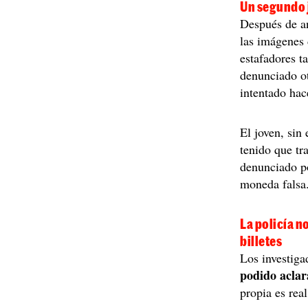
Un segundo 
Después de an
las imágenes 
estafadores t
denunciado ot
intentado ha
El joven, sin
tenido que tr
denunciado po
moneda falsa
La policía n
billetes
Los investig
podido aclar
propia es real