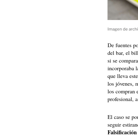
Imagen de archi
De fuentes po
del bar, el bi
si se compar
incorporaba l
que lleva este
los jóvenes, 
los compran
profesional, 
El caso se po
seguir estira
Falsificaci