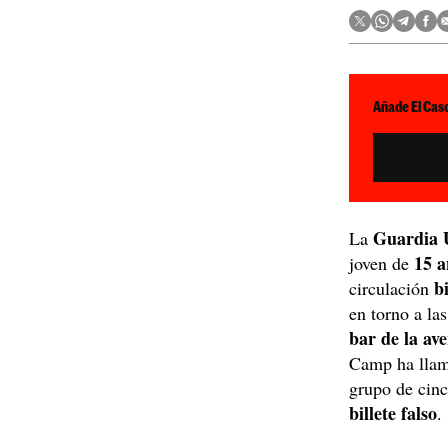
Añade El Caso
Guardia 
La
15 a
joven de
b
circulación
en torno a la
bar de la av
Camp ha llama
grupo de cinc
billete falso
.