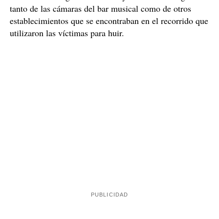
Agresión sin motivo
Los amigos del chico apuñalado, que afortunadamente
no habían sufrido su mismo destino, pero sí que habían
los agredieron
recibido algunos golpes, explicaron que
sin motivo
cuando estaban en la entrada de un bar
calle Alcalde Porqueres
musical situado en la
, por lo
que intentaron huir. Sus atacantes, sin embargo, no
acabaron apuñalando a
cedieron, los persiguieron y
uno de ellos
. Tras escuchar a los afectados, la Unidad
de Investigación se hizo cargo de la investigación, y
comenzó a recoger testimonios y revisar las imágenes