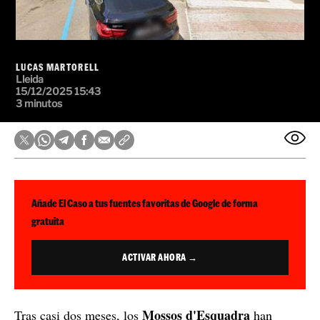
LUCAS MARTORELL
Lleida
15/12/2025 15:43
3 minutos
Añade El Caso a tus fuentes favoritas de Google de forma
gratuita
ACTIVAR AHORA →
Mossos d'Esquadra
Tras casi dos meses, los
han