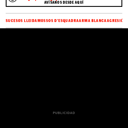
En cuanto al último detenido, pasó a la Fiscalía de
uno de los detenidos quedó en libertad
Menores;
después de declarar en comisaría y el resto pasaron a
disposición judicial ante el Juzgado de Instrucción en
funciones de guardia de Lleida. Aun así, los policías
todavía no dan por cerrada la investigación, y no
descartan nuevas detenciones relacionadas con los
hechos.
Sé el primero en recibir las noticias de última
🔴
hora de
en tu WhatsApp.
Haz clic aquí,
ElCaso.cat
¡es gratis!
¿Ha pasado algo que aún no sale en EL CASO?
AVÍSANOS DESDE AQUÍ