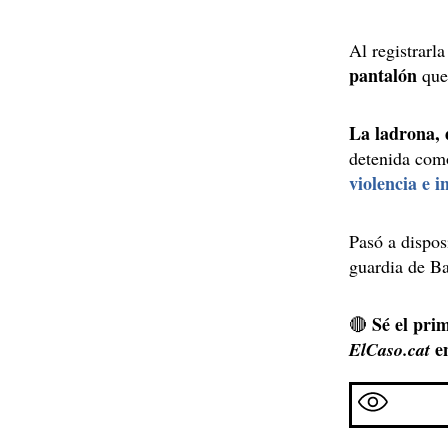
Al registrarl
pantalón
que
La ladrona, 
detenida com
violencia e 
Pasó a dispos
guardia de B
Sé el prim
🔴
e
ElCaso.cat