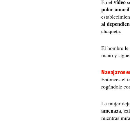
vídeo
En el
s
polar amaril
establecimie
al dependien
chaqueta.
El hombre le 
mano y sigue 
Navajazos e
Entonces el t
rogándole con
La mujer deja
amenaza
, ex
mientras mira