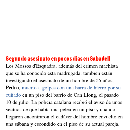
Sexta víctima de la violencia machista en
Catalunya
Si se confirma este extremo, esta de Sabadell será la
sexta víctima de la lacra de la violencia contra las
mujeres en Catalunya este 2021. En abril fueron
Manresa
asesinadas dos mujeres, una en
y otra en la
Bisbal del Penedès
. El mes de mayo también dos
mujeres murieron a manos de sus parejas o exparejas,
Creixell
Corbera de Llobregat
en
y
. Y el pasado mes
de junio una mujer fue asesinada en su casa por su
Porqueres
pareja, en
.