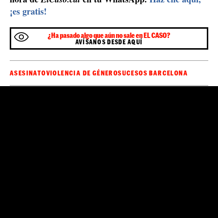
El cuñado de Pedro, y dos gemelas, la pareja del
presunto asesino y la de la víctima, quedaron detenidos,
pero se dejó sin efecto la detención de las dos mujeres,
a la espera de que avancen las investigaciones. El
Los Mossos
hombre sí que ingresó en la prisión.
mantienen abierta la investigación.
Sé el primero en recibir las noticias de última
🔴
hora de
en tu WhatsApp.
Haz clic aquí,
ElCaso.cat