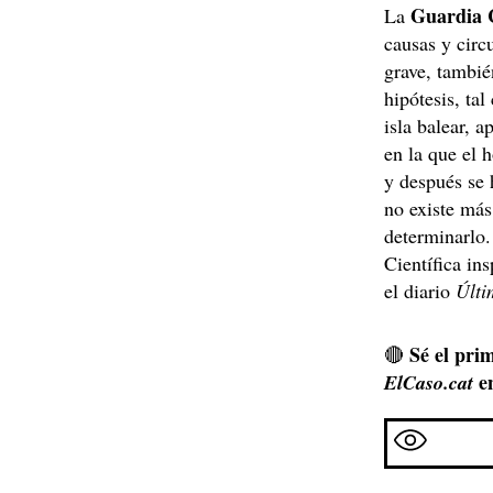
Guardia 
La
causas y circ
grave, tambié
hipótesis, ta
isla balear, 
en la que el 
y después se 
no existe más
determinarlo.
Científica in
el diario
Últi
Sé el prim
🔴
e
ElCaso.cat