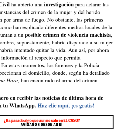
Civil
investigación
ha abierto una
para aclarar las
unstancias del crimen de la mujer y del herido
n por arma de fuego. No obstante, las primeras
l como han explicado diferentes medios locales de la
posible crimen de violencia machista
apuntan a un
,
hombre, supuestamente, habría disparado a su mujer
habría intentado quitar la vida. Aun así, por ahora
 información al respecto que permita
 En estos momentos, los forenses y la Policía
speccionan el domicilio, donde, según ha detallado
ma Hora,
han encontrado el arma del crimen.
ero en recibir las noticias de última hora de
n tu WhatsApp.
Haz clic aquí, ¡es gratis!
¿Ha pasado algo que aún no sale en EL CASO?
AVÍSANOS DESDE AQUÍ