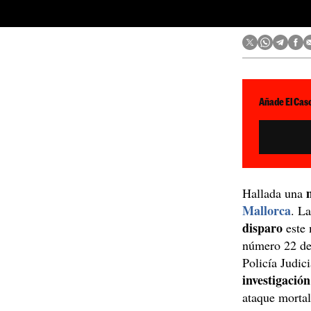
Añade El Caso
Hallada una
Mallorca
. L
disparo
este
número 22 de 
Policía Judic
investigació
ataque mortal