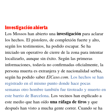
según ha podido saber
ElCaso.com
.
Los hechos se han
registrado en el mismo punto donde hace pocas
semanas otro hombre también fue tiroteado y muerto en
este barrio de Barcelona
. Los vecinos han explicado a
una ráfaga de tiros
este medio que han oído
y que
después han visto a mucha gente correr. Cuando se ha
un hombre
podido saber qué había pasado, han visto a
tendido en el suelo
vecinos
, con heridas. Algunos
lo
han querido ayudar, y han iniciado tareas de
reanimación
, que han seguido los sanitarios del SEM,
aunque ya no se ha podido hacer nada para salvar la
vida del hombre. Los Mossos han desplegado equipos
ARRO
Brigada Móvil
del
y de la
en la zona para
reforzar la seguridad en este punto de la Zona Franca,
en la calle de la Mineria, donde hace pocas semanas ya
fue muerto, también a tiros, otro hombre. Los vecinos
de la zona hicieron esta semana una manifestación para
reclamar al Ayuntamiento de Barcelona más seguridad.