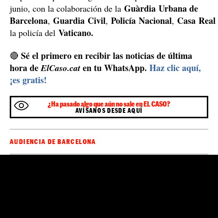
La ejecución de este domingo se ha producido cuando
en máxima alerta por la
los Mossos d'Esquadra están
visita del papa León XIV
este martes, con un
dispositivo que se alargará hasta el próximo 11 de
Guàrdia
Urbana de
junio, con la colaboración de la
Barcelona
Guardia
Civil
Policía
Nacional
Casa
Real
,
,
,
Vaticano.
la policía del
Sé el primero en recibir las noticias de última
🔴
hora de
en tu WhatsApp.
Haz clic aquí,
ElCaso.cat
¡es gratis!
¿Ha pasado algo que aún no sale en EL CASO?
AVÍSANOS DESDE AQUÍ
AUDIENCIA DE BARCELONA