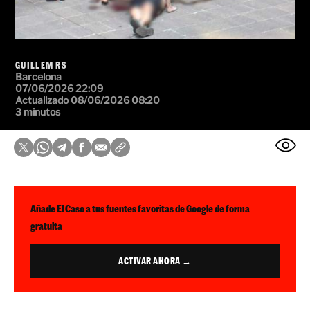
gratuita
ACTIVAR AHORA →
Un nuevo tiroteo a plena luz del día, en Barcelona,
ha acabado con un hombre muerto a tiros.
Ha
ocurrido este domingo, 7 de junio, alrededor de las
nueve de la noche, en unos patios interiores de unos
calle de la Mineria
pisos de la
, en la Zona Franca de
Barcelona, en el distrito de Sants. Un hombre vestido
de negro ha disparado varios tiros por la espalda a un
hombre, hasta que ha caído al suelo. A pesar de los
esfuerzos, primero de vecinos y de agentes de los
Mossos d'Esquadra
y después de los sanitarios del
SEM
Sistema d'Emergències Mèdiques (
), el hombre ha
acabado muriendo.