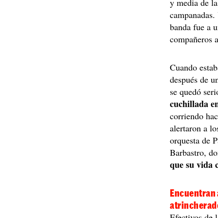
y media de la
campanadas. 
banda fue a u
compañeros 
Cuando estaba
después de un
se quedó seri
cuchillada e
corriendo hac
alertaron a l
orquesta de P
Barbastro, d
que su vida 
Encuentran a
atrincherad
Efectivos de 