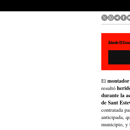
Añade El Caso
montador 
El
herid
resultó
durante la a
de Sant Este
contratada pa
anticipada, q
municipio, y 