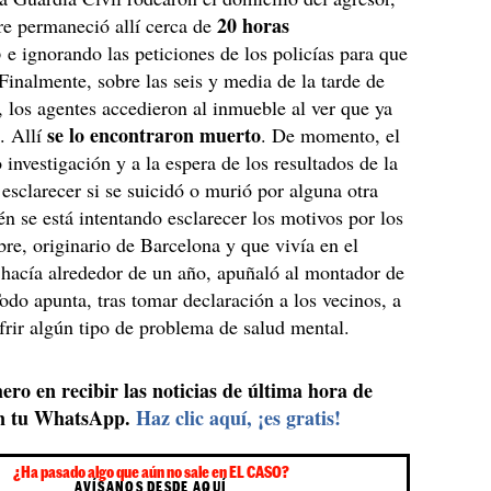
20 horas
re permaneció allí cerca de
o
e ignorando las peticiones de los policías para que
 Finalmente, sobre las seis y media de la tarde de
 los agentes accedieron al inmueble al ver que ya
se lo encontraron muerto
. Allí
. De momento, el
 investigación y a la espera de los resultados de la
 esclarecer si se suicidó o murió por alguna otra
n se está intentando esclarecer los motivos por los
re, originario de Barcelona y que vivía en el
hacía alrededor de un año, apuñaló al montador de
Todo apunta, tras tomar declaración a los vecinos, a
frir algún tipo de problema de salud mental.
ero en recibir las noticias de última hora de
n tu WhatsApp.
Haz clic aquí, ¡es gratis!
¿Ha pasado algo que aún no sale en EL CASO?
AVÍSANOS DESDE AQUÍ