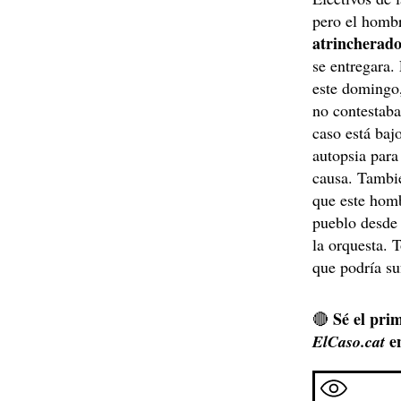
pero el homb
atrincherad
se entregara.
este domingo,
no contestaba
caso está bajo
autopsia para
causa. Tambié
que este homb
pueblo desde 
la orquesta. 
que podría su
Sé el prim
🔴
e
ElCaso.cat