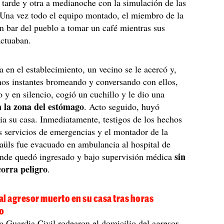
 tarde y otra a medianoche con la simulación de las
Una vez todo el equipo montado, el miembro de la
n bar del pueblo a tomar un café mientras sus
actuaban.
 en el establecimiento, un vecino se le acercó y,
os instantes bromeando y conversando con ellos,
o y en silencio, cogió un cuchillo y le dio una
n la zona del estómago
. Acto seguido, huyó
ia su casa. Inmediatamente, testigos de los hechos
os servicios de emergencias y el montador de la
aüls fue evacuado en ambulancia al hospital de
sin
onde quedó ingresado y bajo supervisión médica
corra peligro
.
l agresor muerto en su casa tras horas
o
la Guardia Civil rodearon el domicilio del agresor,