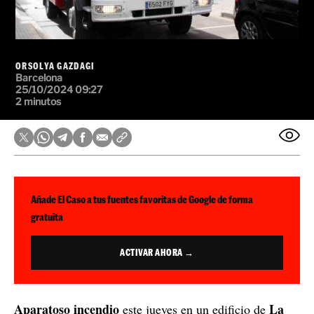
ORSOLYA GAZDAGI
Barcelona
25/10/2024 09:27
2 minutos
Añade El Caso a tus fuentes favoritas de Google de forma
gratuita
ACTIVAR AHORA →
Aparatoso incendio
La
este jueves en un edificio de