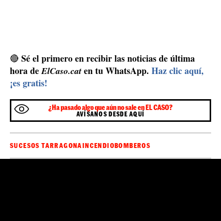
Sé el primero en recibir las noticias de última
🔴
hora de
en tu WhatsApp.
Haz clic aquí,
ElCaso.cat
¡es gratis!
¿Ha pasado algo que aún no sale en EL CASO?
AVÍSANOS DESDE AQUÍ
SUCESOS TARRAGONA
INCENDIO
BOMBEROS