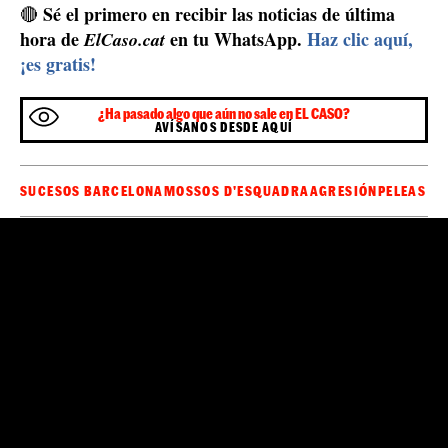
Sé el primero en recibir las noticias de última
🔴
hora de
en tu WhatsApp.
Haz clic aquí,
ElCaso.cat
¡es gratis!
¿Ha pasado algo que aún no sale en EL CASO?
AVÍSANOS DESDE AQUÍ
SUCESOS BARCELONA
MOSSOS D'ESQUADRA
AGRESIÓN
PELEAS