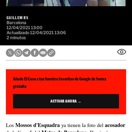
GUILLEM RS
Barcelona
12/04/2021 13:00
Actualizado 12/04/2021 13:06
2 minutos
Añade El Caso a tus fuentes favoritas de Google de forma
gratuita
ACTIVAR AHORA →
Mossos d'Esquadra
acosador
Los
ya tienen la foto del