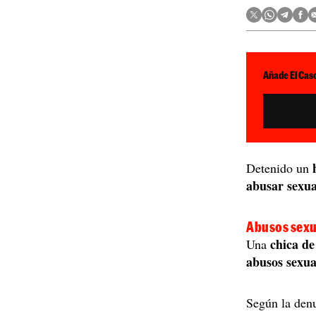
Añade El Caso
Detenido un
abusar sexu
Abusos sexu
chica de
Una
abusos sexua
Según la denu