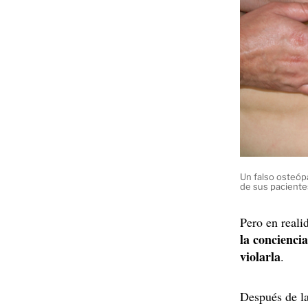
Un falso osteóp
de sus pacientes
Pero en reali
la concienci
violarla
.
Después de la