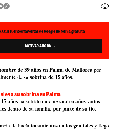
 a tus fuentes favoritas de Google de forma gratuita
ACTIVAR AHORA →
hombre de 39 años en Palma de Mallorca
por
almente
sobrina de 15 años
de su
.
ales a su sobrina en Palma
 15 años
cuatro años
ha sufrido durante
varios
les
por parte de su tío
dentro de su familia,
.
tocamientos en los genitales
ncia, le hacía
y llegó