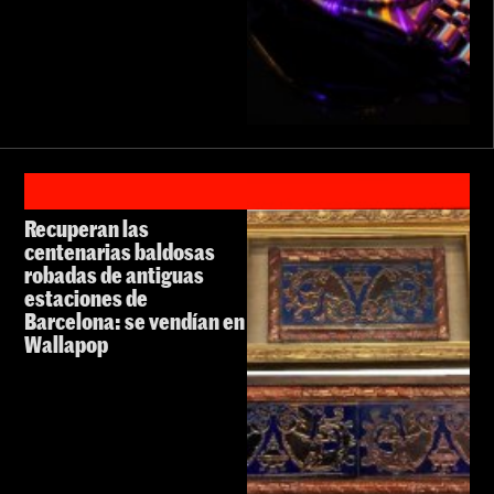
Recuperan las
centenarias baldosas
robadas de antiguas
estaciones de
Barcelona: se vendían en
Wallapop