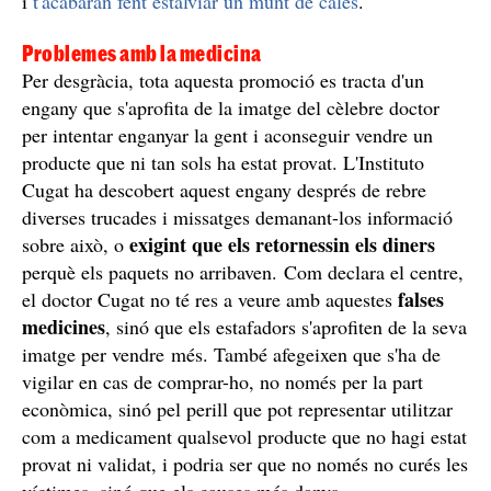
i
t'acabaran fent estalviar un munt de calés
.
Problemes amb la medicina
Per desgràcia, tota aquesta promoció es tracta d'un
engany que s'aprofita de la imatge del cèlebre doctor
per intentar enganyar la gent i aconseguir vendre un
producte que ni tan sols ha estat provat. L'Instituto
Cugat ha descobert aquest engany després de rebre
diverses trucades i missatges demanant-los informació
exigint que els retornessin els diners
sobre això, o
perquè els paquets no arribaven. Com declara el centre,
falses
el doctor Cugat no té res a veure amb aquestes
medicines
, sinó que els estafadors s'aprofiten de la seva
imatge per vendre més. També afegeixen que s'ha de
vigilar en cas de comprar-ho, no només per la part
econòmica, sinó pel perill que pot representar utilitzar
com a medicament qualsevol producte que no hagi estat
provat ni validat, i podria ser que no només no curés les
víctimes, sinó que els causes més danys.