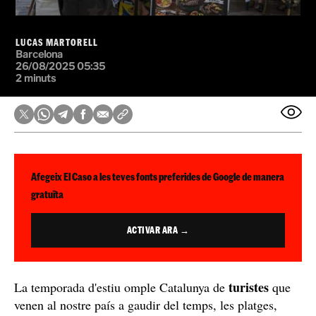
LUCAS MARTORELL
Barcelona
26/08/2025 05:35
2 minuts
Afegeix El Caso a les teves fonts preferides de Google de manera
gratuïta
ACTIVAR ARA →
turistes
La temporada d'estiu omple Catalunya de
que
venen al nostre país a gaudir del temps, les platges,