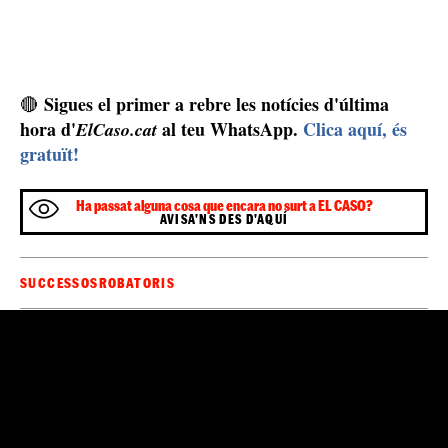
Sigues el primer a rebre les notícies d'última
🔴
hora d'
al teu WhatsApp.
Clica aquí, és
ElCaso.cat
gratuït!
Ha passat alguna cosa que encara no surt a EL CASO?
AVISA'NS DES D'AQUÍ
SUCCESSOS
ROBATORIS