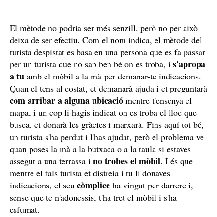
El mètode no podria ser més senzill, però no per això
deixa de ser efectiu. Com el nom indica, el mètode del
turista despistat es basa en una persona que es fa passar
s'apropa
per un turista que no sap ben bé on es troba, i
a tu
amb el mòbil a la mà per demanar-te indicacions.
Quan el tens al costat, et demanarà ajuda i et preguntarà
com arribar a alguna ubicació
mentre t'ensenya el
mapa, i un cop li hagis indicat on es troba el lloc que
busca, et donarà les gràcies i marxarà. Fins aquí tot bé,
un turista s'ha perdut i l'has ajudat, però el problema ve
quan poses la mà a la butxaca o a la taula si estaves
no trobes el mòbil
assegut a una terrassa i
. I és que
mentre el fals turista et distreia i tu li donaves
còmplice
indicacions, el seu
ha vingut per darrere i,
sense que te n'adonessis, t'ha tret el mòbil i s'ha
esfumat.