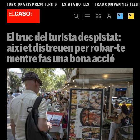
FUNCIONARIS PRESÓ FERITS
ESTAFA HOTELS
FRAU COMPANYIES TELÈ
El truc del turista despistat:
així et distreuen per robar-te
mentre fas una bona acció