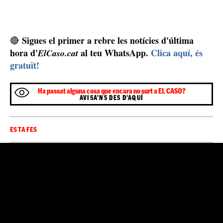
Sigues el primer a rebre les notícies d'última
🔴
hora d'
al teu WhatsApp.
Clica aquí, és
ElCaso.cat
gratuït!
Ha passat alguna cosa que encara no surt a EL CASO?
AVISA'NS DES D'AQUÍ
ESTAFES