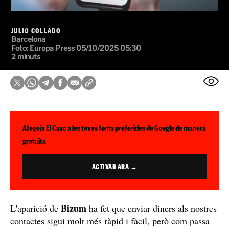
JULIO COLLADO
Barcelona
Foto: Europa Press
05/10/2025 05:30
2 minuts
Afegeix El Caso a les teves fonts preferides de Google de manera
gratuïta
ACTIVAR ARA →
Bizum
L'aparició de
ha fet que enviar diners als nostres
contactes sigui molt més ràpid i fàcil, però com passa