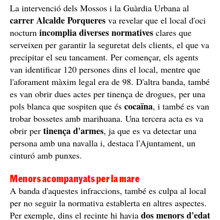
La intervenció dels Mossos i la Guàrdia Urbana al
carrer Alcalde Porqueres
va revelar que el local d'oci
incomplia diverses normatives
nocturn
clares que
serveixen per garantir la seguretat dels clients, el que va
precipitar el seu tancament. Per començar, els agents
van identificar 120 persones dins el local, mentre que
l'aforament màxim legal era de 98. D'altra banda, també
es van obrir dues actes per tinença de drogues, per una
cocaïna
pols blanca que sospiten que és
, i també es van
trobar bossetes amb marihuana. Una tercera acta es va
tinença d'armes
obrir per
, ja que es va detectar una
persona amb una navalla i, destaca l'Ajuntament, un
cinturó amb punxes.
Menors acompanyats per la mare
A banda d'aquestes infraccions, també es culpa al local
per no seguir la normativa establerta en altres aspectes.
dos menors d'edat
Per exemple, dins el recinte hi havia