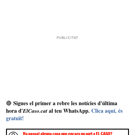
Sigues el primer a rebre les notícies d'última
🔴
hora d'
al teu WhatsApp.
Clica aquí, és
ElCaso.cat
gratuït!
Ha passat alguna cosa que encara no surt a EL CASO?