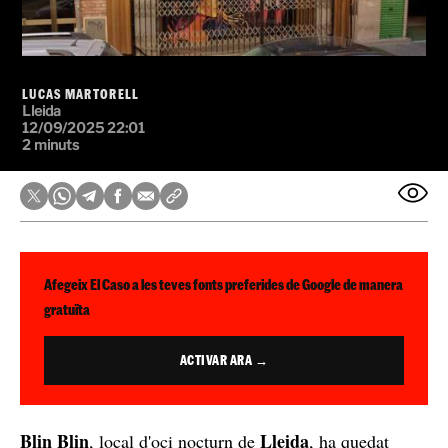
LUCAS MARTORELL
Lleida
12/09/2025 22:01
2 minuts
Afegeix El Caso a les teves fonts preferides de Google de manera
gratuïta
ACTIVAR ARA →
Blin Blin
Lleida
, local d'oci nocturn de
, ha quedat